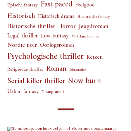
Fast paced
Feelgood
Epische fantasy
Historisch
Historisch drama
Historische fantasy
Horror
Historische thriller
Jeugdroman
Legal thriller
Low fantasy
Mythologische fantasy
Nordic noir
Oorlogsroman
Psychologische thriller
Reizen
Roman
Religieuze thriller
Sciencefiction
Slow burn
Serial killer thriller
Urban fantasy
Young adult