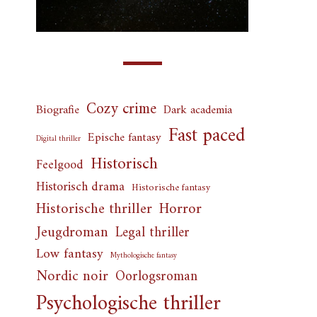
Cozy crime
Biografie
Dark academia
Fast paced
Epische fantasy
Digital thriller
Historisch
Feelgood
Historisch drama
Historische fantasy
Horror
Historische thriller
Jeugdroman
Legal thriller
Low fantasy
Mythologische fantasy
Nordic noir
Oorlogsroman
Psychologische thriller