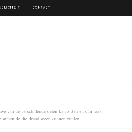
UBLICITEIT
CONTACT
gave van de verschillende delen kan zitten en dan raak
 we samen de die draad weer kunnen vinden.