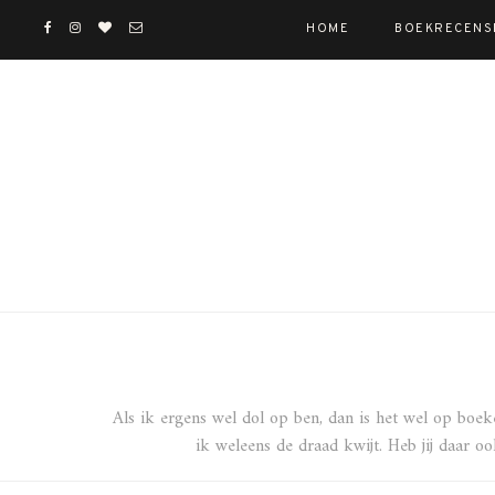
HOME
BOEKRECENS
Als ik ergens wel dol op ben, dan is het wel op boeke
ik weleens de draad kwijt. Heb jij daar o