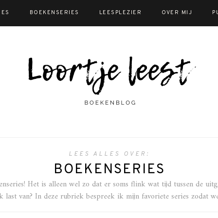
IES
BOEKENSERIES
LEESPLEZIER
OVER MIJ
P
LEES ALLES OVER:
BOEKENSERIES
nseries! Het is alleen wel zo dat er soms flink wat tijd tussen de uit
ok last van? In deze rubriek bespreek ik mijn favoriete series zodat