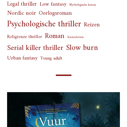
Legal thriller
Low fantasy
Mythologische fantasy
Nordic noir
Oorlogsroman
Psychologische thriller
Reizen
Roman
Religieuze thriller
Sciencefiction
Slow burn
Serial killer thriller
Urban fantasy
Young adult