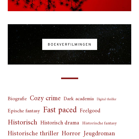
BOEKVERFILMINGEN
Cozy crime
Biografie
Dark academia
Digital thriller
Fast paced
Feelgood
Epische fantasy
Historisch
Historisch drama
Historische fantasy
Horror
Historische thriller
Jeugdroman