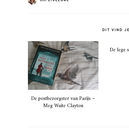
door
LISELORE
DIT VIND J
De lege 
De postbezorgster van Parijs –
Meg Waite Clayton