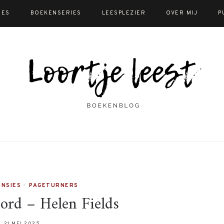
IES
BOEKENSERIES
LEESPLEZIER
OVER MIJ
P
NSIES
•
PAGETURNERS
ord – Helen Fields
21 MEI 2025