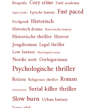
Cozy crime
Biografie
Dark academia
Fast paced
Epische fantasy
Digital thriller
Historisch
Feelgood
Historisch drama
Historische fantasy
Horror
Historische thriller
Jeugdroman
Legal thriller
Low fantasy
Mythologische fantasy
Nordic noir
Oorlogsroman
Psychologische thriller
Roman
Reizen
Religieuze thriller
Serial killer thriller
Sciencefiction
Slow burn
Urban fantasy
Young adult