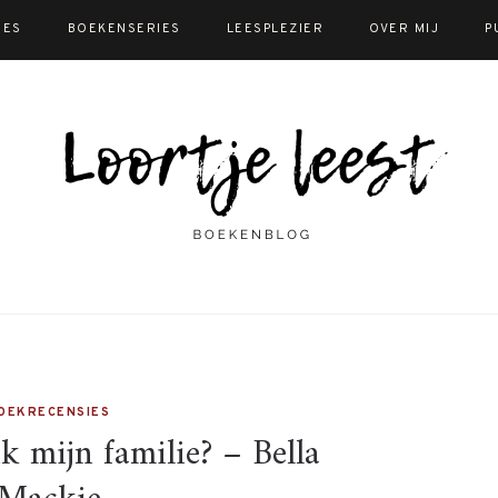
IES
BOEKENSERIES
LEESPLEZIER
OVER MIJ
P
OEKRECENSIES
 mijn familie? – Bella