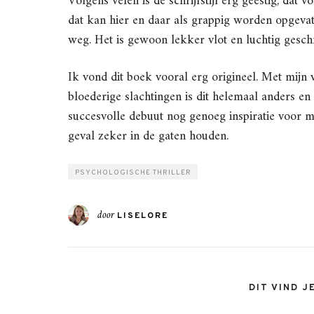
Volgens velen is de schrijfstijl erg geestig, dat 
dat kan hier en daar als grappig worden opgevat. 
weg. Het is gewoon lekker vlot en luchtig gesch
Ik vond dit boek vooral erg origineel. Met mijn
bloederige slachtingen is dit helemaal anders en
succesvolle debuut nog genoeg inspiratie voor me
geval zeker in de gaten houden.
PSYCHOLOGISCHE THRILLER
door
LISELORE
DIT VIND J