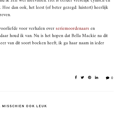
vond ik zelf wel meevallen. Het is eerder vreselijk cynisch en
Hoe dan ook, het leest (of beter gezegd: luistert) heerlijk
reven.
 voorliefde voor verhalen over
seriemoordenaars
en
 daar houd ik van. Nu is het hopen dat Bella Mackie na dit
er van dit soort boeken heeft, ik ga haar naam in ieder
0
E MISSCHIEN OOK LEUK