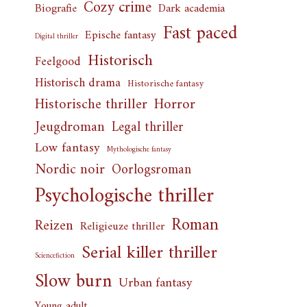
Cozy crime
Biografie
Dark academia
Fast paced
Epische fantasy
Digital thriller
Historisch
Feelgood
Historisch drama
Historische fantasy
Horror
Historische thriller
Jeugdroman
Legal thriller
Low fantasy
Mythologische fantasy
Nordic noir
Oorlogsroman
Psychologische thriller
Roman
Reizen
Religieuze thriller
Serial killer thriller
Sciencefiction
Slow burn
Urban fantasy
Young adult