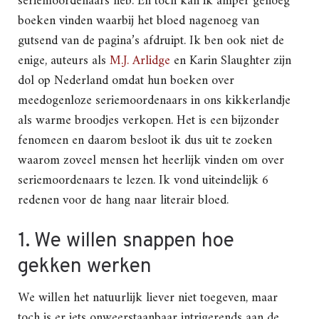
seriemoordenaars heb. En toch kan ik amper genoeg
boeken vinden waarbij het bloed nagenoeg van
gutsend van de pagina’s afdruipt. Ik ben ook niet de
enige, auteurs als
M.J. Arlidge
en Karin Slaughter zijn
dol op Nederland omdat hun boeken over
meedogenloze seriemoordenaars in ons kikkerlandje
als warme broodjes verkopen. Het is een bijzonder
fenomeen en daarom besloot ik dus uit te zoeken
waarom zoveel mensen het heerlijk vinden om over
seriemoordenaars te lezen. Ik vond uiteindelijk 6
redenen voor de hang naar literair bloed.
1. We willen snappen hoe
gekken werken
We willen het natuurlijk liever niet toegeven, maar
toch is er iets onweerstaanbaar intrigerends aan de