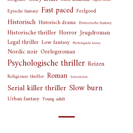
Digital thriller
Fast paced
Feelgood
Epische fantasy
Historisch
Historisch drama
Historische fantasy
Horror
Historische thriller
Jeugdroman
Legal thriller
Low fantasy
Mythologische fantasy
Nordic noir
Oorlogsroman
Psychologische thriller
Reizen
Roman
Religieuze thriller
Sciencefiction
Slow burn
Serial killer thriller
Urban fantasy
Young adult