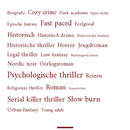
Cozy crime
Biografie
Dark academia
Digital thriller
Fast paced
Feelgood
Epische fantasy
Historisch
Historisch drama
Historische fantasy
Horror
Historische thriller
Jeugdroman
Legal thriller
Low fantasy
Mythologische fantasy
Nordic noir
Oorlogsroman
Psychologische thriller
Reizen
Roman
Religieuze thriller
Sciencefiction
Slow burn
Serial killer thriller
Urban fantasy
Young adult