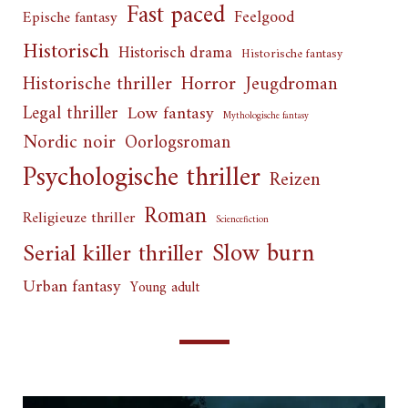
Fast paced
Feelgood
Epische fantasy
Historisch
Historisch drama
Historische fantasy
Horror
Historische thriller
Jeugdroman
Legal thriller
Low fantasy
Mythologische fantasy
Nordic noir
Oorlogsroman
Psychologische thriller
Reizen
Roman
Religieuze thriller
Sciencefiction
Slow burn
Serial killer thriller
Urban fantasy
Young adult