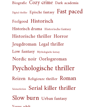
Cozy crime
Biografie
Dark academia
Fast paced
Epische fantasy
Digital thriller
Historisch
Feelgood
Historisch drama
Historische fantasy
Horror
Historische thriller
Jeugdroman
Legal thriller
Low fantasy
Mythologische fantasy
Nordic noir
Oorlogsroman
Psychologische thriller
Roman
Reizen
Religieuze thriller
Serial killer thriller
Sciencefiction
Slow burn
Urban fantasy
Young adult