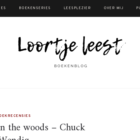
IES
BOEKENSERIES
LEESPLEZIER
OVER MIJ
P
OEKRECENSIES
 in the woods – Chuck