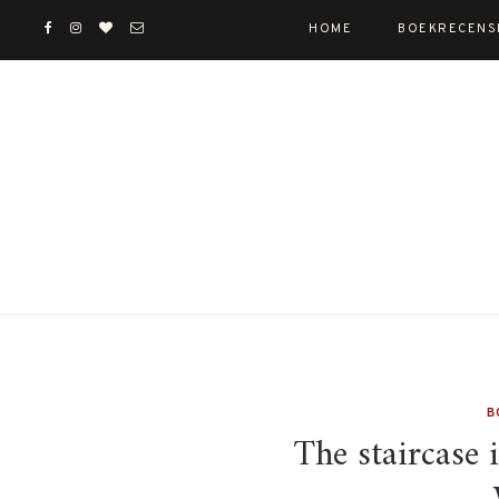
HOME
BOEKRECENS
B
The staircase