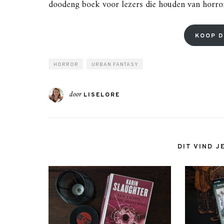
doodeng boek voor lezers die houden van horror
KOOP D
HORROR
URBAN FANTASY
door
LISELORE
DIT VIND J