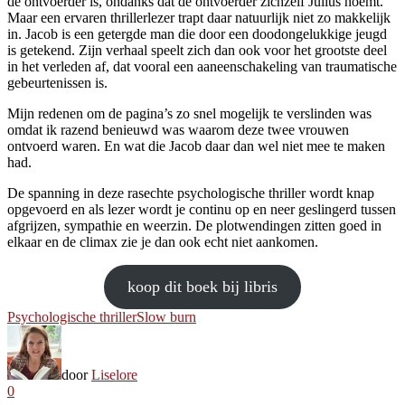
de ontvoerder is, ondanks dat de ontvoerder zichzelf Julius noemt.
Maar een ervaren thrillerlezer trapt daar natuurlijk niet zo makkelijk
in. Jacob is een getergde man die door een doodongelukkige jeugd
is getekend. Zijn verhaal speelt zich dan ook voor het grootste deel
in het verleden af, dat vooral een aaneenschakeling van traumatische
gebeurtenissen is.
Mijn redenen om de pagina’s zo snel mogelijk te verslinden was
omdat ik razend benieuwd was waarom deze twee vrouwen
ontvoerd waren. En wat die Jacob daar dan wel niet mee te maken
had.
De spanning in deze rasechte psychologische thriller wordt knap
opgevoerd en als lezer wordt je continu op en neer geslingerd tussen
afgrijzen, sympathie en weerzin. De plotwendingen zitten goed in
elkaar en de climax zie je dan ook echt niet aankomen.
koop dit boek bij libris
Psychologische thriller
Slow burn
door
Liselore
0