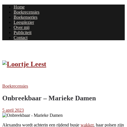
Home
Boekrecensies
Boekenseries
Leesplezier
Over mij
Publiciteit
Contact
Boekrecensies
Onbreekbaar – Marieke Damen
5 april 2023
Alexandra wordt achterin een rijdend busje
wakker
, haar polsen zijn