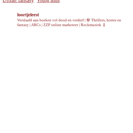
Urban fantasy
Young adult
loortjeleest
Verslaafd aan boeken vol dood en verderf | 💀 Thrillers, horror en
fantasy | ARCs | ZZP online marketeer | Rockmuziek 🎸