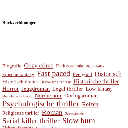
Boekverfilmingen
Cozy crime
Biografie
Dark academia
Digital thriller
Fast paced
Historisch
Feelgood
Epische fantasy
Historische thriller
Historisch drama
Historische fantasy
Horror
Jeugdroman
Legal thriller
Low fantasy
Nordic noir
Oorlogsroman
Mythologische fantasy
Psychologische thriller
Reizen
Roman
Religieuze thriller
Sciencefiction
Slow burn
Serial killer thriller