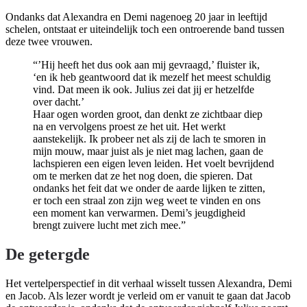
Ondanks dat Alexandra en Demi nagenoeg 20 jaar in leeftijd
schelen, ontstaat er uiteindelijk toch een ontroerende band tussen
deze twee vrouwen.
“’Hij heeft het dus ook aan mij gevraagd,’ fluister ik,
‘en ik heb geantwoord dat ik mezelf het meest schuldig
vind. Dat meen ik ook. Julius zei dat jij er hetzelfde
over dacht.’
Haar ogen worden groot, dan denkt ze zichtbaar diep
na en vervolgens proest ze het uit. Het werkt
aanstekelijk. Ik probeer net als zij de lach te smoren in
mijn mouw, maar juist als je niet mag lachen, gaan de
lachspieren een eigen leven leiden. Het voelt bevrijdend
om te merken dat ze het nog doen, die spieren. Dat
ondanks het feit dat we onder de aarde lijken te zitten,
er toch een straal zon zijn weg weet te vinden en ons
een moment kan verwarmen. Demi’s jeugdigheid
brengt zuivere lucht met zich mee.”
De getergde
Het vertelperspectief in dit verhaal wisselt tussen Alexandra, Demi
en Jacob. Als lezer wordt je verleid om er vanuit te gaan dat Jacob