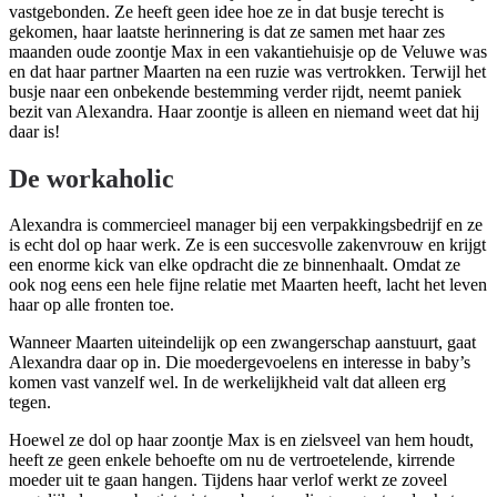
vastgebonden. Ze heeft geen idee hoe ze in dat busje terecht is
gekomen, haar laatste herinnering is dat ze samen met haar zes
maanden oude zoontje Max in een vakantiehuisje op de Veluwe was
en dat haar partner Maarten na een ruzie was vertrokken. Terwijl het
busje naar een onbekende bestemming verder rijdt, neemt paniek
bezit van Alexandra. Haar zoontje is alleen en niemand weet dat hij
daar is!
De workaholic
Alexandra is commercieel manager bij een verpakkingsbedrijf en ze
is echt dol op haar werk. Ze is een succesvolle zakenvrouw en krijgt
een enorme kick van elke opdracht die ze binnenhaalt. Omdat ze
ook nog eens een hele fijne relatie met Maarten heeft, lacht het leven
haar op alle fronten toe.
Wanneer Maarten uiteindelijk op een zwangerschap aanstuurt, gaat
Alexandra daar op in. Die moedergevoelens en interesse in baby’s
komen vast vanzelf wel. In de werkelijkheid valt dat alleen erg
tegen.
Hoewel ze dol op haar zoontje Max is en zielsveel van hem houdt,
heeft ze geen enkele behoefte om nu de vertroetelende, kirrende
moeder uit te gaan hangen. Tijdens haar verlof werkt ze zoveel