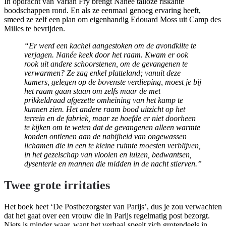
In opdracht van Varian Fry brengt Nanée talloze riskante
boodschappen rond. En als ze eenmaal genoeg ervaring heeft,
smeed ze zelf een plan om eigenhandig Edouard Moss uit Camp des
Milles te bevrijden.
“Er werd een kachel aangestoken om de avondkilte te
verjagen. Nanée keek door het raam. Kwam er ook
rook uit andere schoorstenen, om de gevangenen te
verwarmen? Ze zag enkel platteland; vanuit deze
kamers, gelegen op de bovenste verdieping, moest je bij
het raam gaan staan om zelfs maar de met
prikkeldraad afgezette omheining van het kamp te
kunnen zien. Het andere raam bood uitzicht op het
terrein en de fabriek, maar ze hoefde er niet doorheen
te kijken om te weten dat de gevangenen alleen warmte
konden ontlenen aan de nabijheid van ongewassen
lichamen die in een te kleine ruimte moesten verblijven,
in het gezelschap van vlooien en luizen, bedwantsen,
dysenterie en mannen die midden in de nacht stierven.”
Twee grote irritaties
Het boek heet ‘De Postbezorgster van Parijs’, dus je zou verwachten
dat het gaat over een vrouw die in Parijs regelmatig post bezorgt.
Niets is minder waar, want het verhaal speelt zich grotendeels in