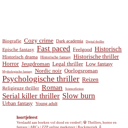
Cozy crime
Biografie
Dark academia
Digital thriller
Fast paced
Historisch
Feelgood
Epische fantasy
Historische thriller
Historisch drama
Historische fantasy
Horror
Jeugdroman
Legal thriller
Low fantasy
Nordic noir
Oorlogsroman
Mythologische fantasy
Psychologische thriller
Reizen
Roman
Religieuze thriller
Sciencefiction
Slow burn
Serial killer thriller
Urban fantasy
Young adult
loortjeleest
Verslaafd aan boeken vol dood en verderf | 💀 Thrillers, horror en
fantasy | ARCs | ZZP online marketeer | Rockmuziek 🎸