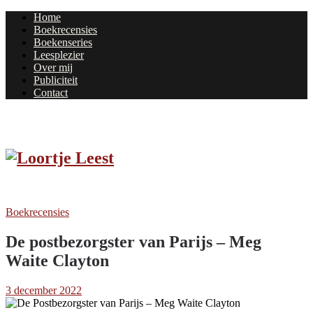
Home
Boekrecensies
Boekenseries
Leesplezier
Over mij
Publiciteit
Contact
Boekrecensies
De postbezorgster van Parijs – Meg
Waite Clayton
3 december 2022