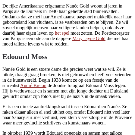
De rijke Amerikaanse erfgename Nanée Gold woont al jaren in
Parijs als de Duitsers in 1940 haar geliefde stad binnenvallen.
Ondanks dat ze met haar Amerikaanse paspoort makkelijk naar haar
geboorteland kan vluchten, is ze vastberaden om te blijven. Ze wil
zoveel mogelijk mensen naar veiligere landen helpen, ook als ze
daarbij haar eigen leven op
het spel
moet zetten. De Postbezorgster
van Parijs is een ode aan de dappere
Mary Jayne Gold
die met haar
moed talloze levens wist te redden.
Edouard Moss
Nanée Gold is een stoere dame die precies weet wat ze wil. Ze is
pilote, draagt graag broeken, is niet getrouwd en heeft veel vrienden
in de kunstwereld. Begin 1938 komt ze op een feestje van de
surrealist
André Breton
de Joodse fotograaf Edouard Moss tegen.
Hij is weduwnaar en is samen met zijn jonge dochter uit Duitsland
gevlucht omdat zijn foto’s niet bij de nazi’s in de smaak vielen.
Er is een directe aantrekkingskracht tussen Edouard en Nanée. Ze
raken elkaar alleen al snel uit het oog omdat Edouard niet veel later
naar Sanary-sur-mer verhuist, een klein vissersdorpje in de Provence
waar meer gevluchte schrijvers en kunstenaars wonen.
In oktober 1939 wordt Edouard opgepakt en samen met talloze