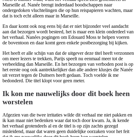
Marseille af. Nanée brengt inderdaad boodschappen naar
ondergedoken vluchtelingen die op hun reispapieren wachten, maar
dat is toch echt alleen maar in Marseille.
En daar komt ook nog eens bij dat er niet bijzonder veel aandacht
aan dat bezorgen wordt besteed, het is maar een klein onderdeel van
het verhaal. Nanées pogingen om Edouard Moss te helpen voeren
de boventoon en daar komt geen enkele postbezorging bij kijken.
Het heeft er alle schijn van dat de uitgever deze titel heeft verzonnen
om meer lezers te trekken, Parijs speelt nu eenmaal meer tot de
verbeelding dan Marseille. En het bezorgen van verboden post is op
het eerste oog ook aantrekkelijker dan alle andere klusjes die Nanée
uit verzet tegen de Duitsers heeft gedaan. Toch voelde ik me
bedonderd. Die titel klopt voor geen meter.
Ik kon me nauwelijks door dit boek heen
worstelen
Afgezien van die twee irritaties wilde dit verhaal me niet pakken en
ik kan maar niet bedenken waar dat toch door kwam. Ja, ik kende
het verhaal grotendeels al en de titel is op zijn zachts gezegd
misleidend, maar dat waren geen duidelijke oorzaken voor het feit
dat ik me nauwelijks door dit boek heen kon worstelen.