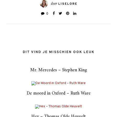
door
LISELORE
0
DIT VIND JE MISSCHIEN OOK LEUK
Mr. Mercedes – Stephen King
De moord in Oxford – Ruth Ware
Hex – Thomas Olde Heuvelt