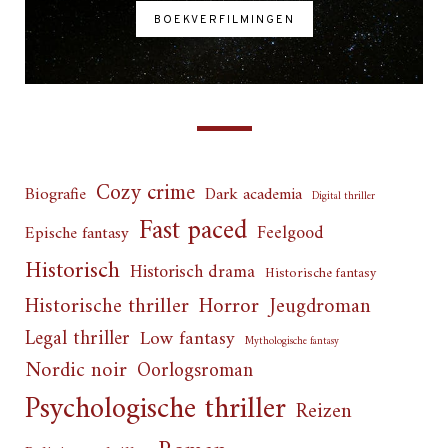
BOEKVERFILMINGEN
Cozy crime
Biografie
Dark academia
Digital thriller
Fast paced
Feelgood
Epische fantasy
Historisch
Historisch drama
Historische fantasy
Horror
Historische thriller
Jeugdroman
Legal thriller
Low fantasy
Mythologische fantasy
Nordic noir
Oorlogsroman
Psychologische thriller
Reizen