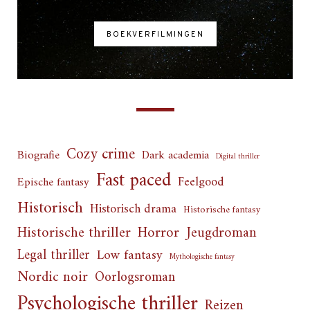
BOEKVERFILMINGEN
Cozy crime
Biografie
Dark academia
Digital thriller
Fast paced
Feelgood
Epische fantasy
Historisch
Historisch drama
Historische fantasy
Horror
Historische thriller
Jeugdroman
Legal thriller
Low fantasy
Mythologische fantasy
Nordic noir
Oorlogsroman
Psychologische thriller
Reizen