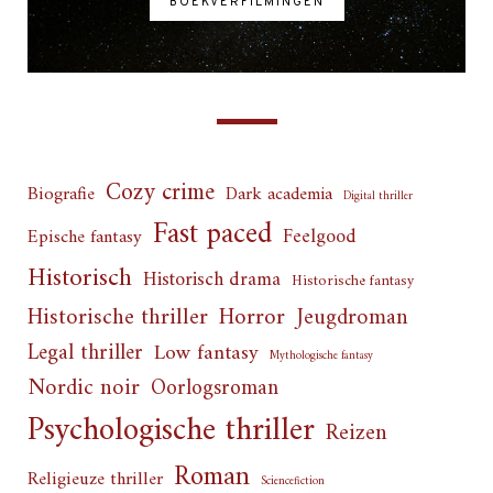
BOEKVERFILMINGEN
Cozy crime
Biografie
Dark academia
Digital thriller
Fast paced
Feelgood
Epische fantasy
Historisch
Historisch drama
Historische fantasy
Horror
Historische thriller
Jeugdroman
Legal thriller
Low fantasy
Mythologische fantasy
Nordic noir
Oorlogsroman
Psychologische thriller
Reizen
Roman
Religieuze thriller
Sciencefiction