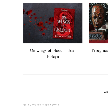
On wings of blood – Briar
Terug naa
Boleyn
G
PLAATS EEN REACTIE