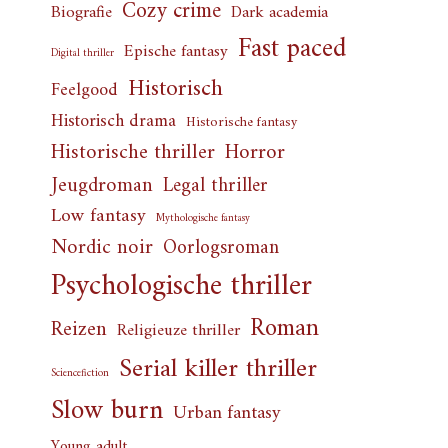
Cozy crime
Biografie
Dark academia
Fast paced
Epische fantasy
Digital thriller
Historisch
Feelgood
Historisch drama
Historische fantasy
Horror
Historische thriller
Jeugdroman
Legal thriller
Low fantasy
Mythologische fantasy
Nordic noir
Oorlogsroman
Psychologische thriller
Roman
Reizen
Religieuze thriller
Serial killer thriller
Sciencefiction
Slow burn
Urban fantasy
Young adult