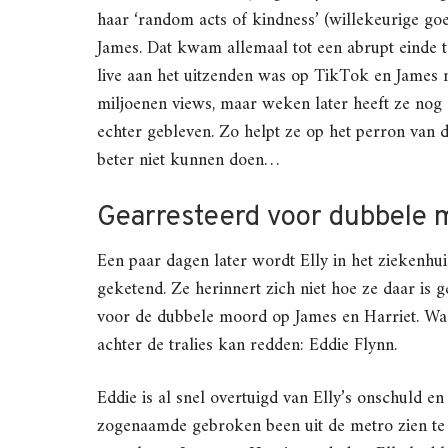
haar ‘random acts of kindness’ (willekeurige g
James. Dat kwam allemaal tot een abrupt einde 
live aan het uitzenden was op TikTok en James m
miljoenen views, maar weken later heeft ze nog a
echter gebleven. Zo helpt ze op het perron van
beter niet kunnen doen…
Gearresteerd voor dubbele 
Een paar dagen later wordt Elly in het ziekenhu
geketend. Ze herinnert zich niet hoe ze daar is 
voor de dubbele moord op James en Harriet. Wanh
achter de tralies kan redden: Eddie Flynn.
Eddie is al snel overtuigd van Elly’s onschuld e
zogenaamde gebroken been uit de metro zien te vi