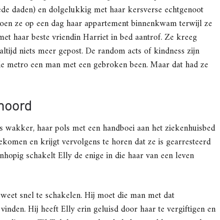
oede daden) en dolgelukkig met haar kersverse echtgenoot
toen ze op een dag haar appartement binnenkwam terwijl ze
et haar beste vriendin Harriet in bed aantrof. Ze kreeg
ltijd niets meer gepost. De random acts of kindness zijn
 de metro een man met een gebroken been. Maar dat had ze
moord
is wakker, haar pols met een handboei aan het ziekenhuisbed
gekomen en krijgt vervolgens te horen dat ze is gearresteerd
opig schakelt Elly de enige in die haar van een leven
n weet snel te schakelen. Hij moet die man met dat
nden. Hij heeft Elly erin geluisd door haar te vergiftigen en