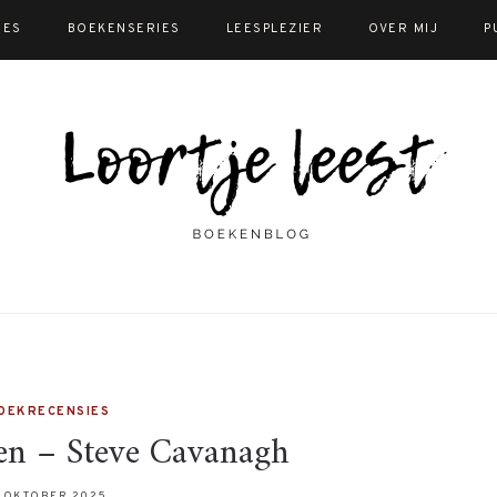
IES
BOEKENSERIES
LEESPLEZIER
OVER MIJ
P
OEKRECENSIES
en – Steve Cavanagh
 OKTOBER 2025