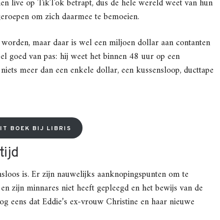
hen live op TikTok betrapt, dus de hele wereld weet van hun
 geroepen om zich daarmee te bemoeien.
 worden, maar daar is wel een miljoen dollar aan contanten
el goed van pas: hij weet het binnen 48 uur op een
niets meer dan een enkele dollar, een kussensloop, ducttape
IT BOEK BIJ LIBRIS
tijd
ansloos is. Er zijn nauwelijks aanknopingspunten om te
n zijn minnares niet heeft gepleegd en het bewijs van de
 nog eens dat Eddie’s ex-vrouw Christine en haar nieuwe