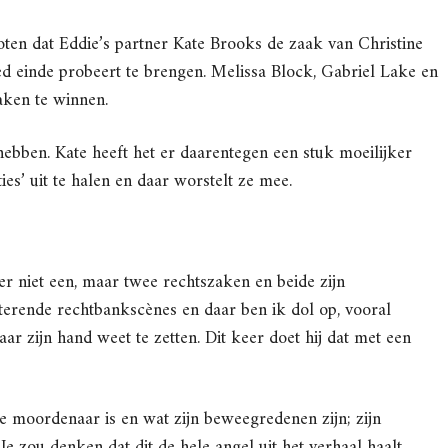
sloten dat Eddie’s partner Kate Brooks de zaak van Christine
ed einde probeert te brengen. Melissa Block, Gabriel Lake en
aken te winnen.
hebben. Kate heeft het er daarentegen een stuk moeilijker
es’ uit te halen en daar worstelt ze mee.
 er niet een, maar twee rechtszaken en beide zijn
terende rechtbankscènes en daar ben ik dol op, vooral
aar zijn hand weet te zetten. Dit keer doet hij dat met een
jke moordenaar is en wat zijn beweegredenen zijn; zijn
Je zou denken dat dit de hele angel uit het verhaal haalt,