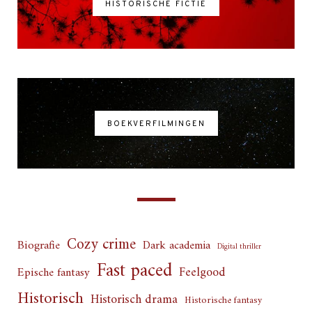
HISTORISCHE FICTIE
BOEKVERFILMINGEN
Cozy crime
Biografie
Dark academia
Digital thriller
Fast paced
Feelgood
Epische fantasy
Historisch
Historisch drama
Historische fantasy