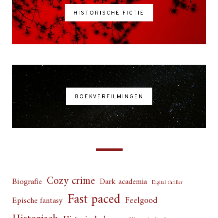
HISTORISCHE FICTIE
BOEKVERFILMINGEN
Cozy crime
Biografie
Dark academia
Digital thriller
Fast paced
Feelgood
Epische fantasy