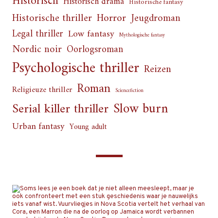
Historisch
Historisch drama
Historische fantasy
Horror
Historische thriller
Jeugdroman
Legal thriller
Low fantasy
Mythologische fantasy
Nordic noir
Oorlogsroman
Psychologische thriller
Reizen
Roman
Religieuze thriller
Sciencefiction
Slow burn
Serial killer thriller
Urban fantasy
Young adult