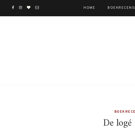
HOME
BOEKRECENS
BOEKRECE
De logé