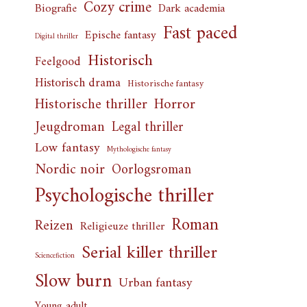
Cozy crime
Biografie
Dark academia
Fast paced
Epische fantasy
Digital thriller
Historisch
Feelgood
Historisch drama
Historische fantasy
Horror
Historische thriller
Jeugdroman
Legal thriller
Low fantasy
Mythologische fantasy
Nordic noir
Oorlogsroman
Psychologische thriller
Roman
Reizen
Religieuze thriller
Serial killer thriller
Sciencefiction
Slow burn
Urban fantasy
Young adult