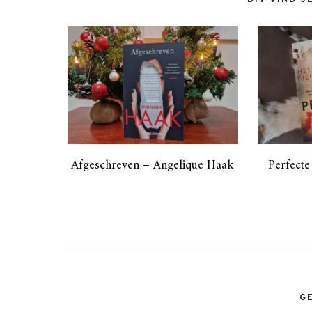
DIT VIND J
Afgeschreven – Angelique Haak
Perfecte
G