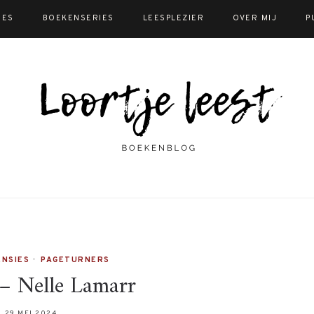
IES
BOEKENSERIES
LEESPLEZIER
OVER MIJ
P
NSIES
•
PAGETURNERS
 – Nelle Lamarr
29 MEI 2024