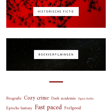
HISTORISCHE FICTIE
BOEKVERFILMINGEN
Cozy crime
Biografie
Dark academia
Digital thriller
Fast paced
Feelgood
Epische fantasy