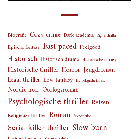
Cozy crime
Biografie
Dark academia
Digital thriller
Fast paced
Feelgood
Epische fantasy
Historisch
Historisch drama
Historische fantasy
Horror
Historische thriller
Jeugdroman
Legal thriller
Low fantasy
Mythologische fantasy
Nordic noir
Oorlogsroman
Psychologische thriller
Reizen
Roman
Religieuze thriller
Sciencefiction
Slow burn
Serial killer thriller