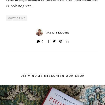
er ooit nog van.
COZY CRIME
door
LISELORE
0
DIT VIND JE MISSCHIEN OOK LEUK