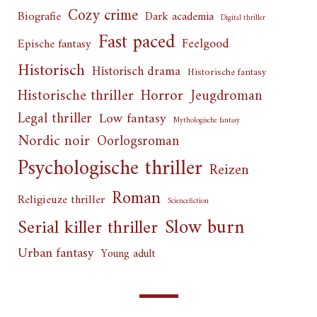
Cozy crime
Biografie
Dark academia
Digital thriller
Fast paced
Feelgood
Epische fantasy
Historisch
Historisch drama
Historische fantasy
Horror
Historische thriller
Jeugdroman
Legal thriller
Low fantasy
Mythologische fantasy
Nordic noir
Oorlogsroman
Psychologische thriller
Reizen
Roman
Religieuze thriller
Sciencefiction
Slow burn
Serial killer thriller
Urban fantasy
Young adult