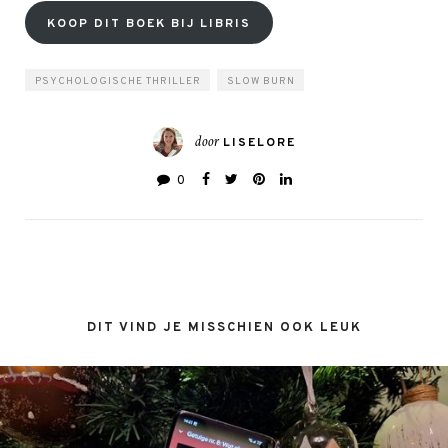
KOOP DIT BOEK BIJ LIBRIS
PSYCHOLOGISCHE THRILLER
SLOW BURN
door
LISELORE
0
DIT VIND JE MISSCHIEN OOK LEUK