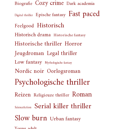
Cozy crime
Biografie
Dark academia
Fast paced
Epische fantasy
Digital thriller
Historisch
Feelgood
Historisch drama
Historische fantasy
Horror
Historische thriller
Jeugdroman
Legal thriller
Low fantasy
Mythologische fantasy
Nordic noir
Oorlogsroman
Psychologische thriller
Roman
Reizen
Religieuze thriller
Serial killer thriller
Sciencefiction
Slow burn
Urban fantasy
Young adult