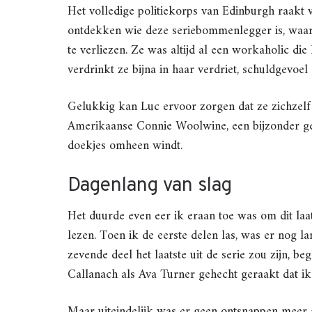
Het volledige politiekorps van Edinburgh raakt v
ontdekken wie deze seriebommenlegger is, waarbi
te verliezen. Ze was altijd al een workaholic die
verdrinkt ze bijna in haar verdriet, schuldgevoe
Gelukkig kan Luc ervoor zorgen dat ze zichzelf 
Amerikaanse Connie Woolwine, een bijzonder get
doekjes omheen windt.
Dagenlang van slag
Het duurde even eer ik eraan toe was om dit laat
lezen. Toen ik de eerste delen las, was er nog la
zevende deel het laatste uit de serie zou zijn, b
Callanach als Ava Turner gehecht geraakt dat ik h
Maar uiteindelijk was er geen ontsnappen meer a