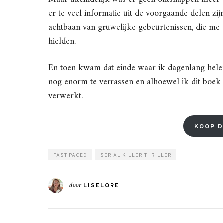
er te veel informatie uit de voorgaande delen z
achtbaan van gruwelijke gebeurtenissen, die me v
hielden.
En toen kwam dat einde waar ik dagenlang helema
nog enorm te verrassen en alhoewel ik dit boek 
verwerkt.
KOOP D
FAST PACED
SERIAL KILLER THRILLER
door
LISELORE