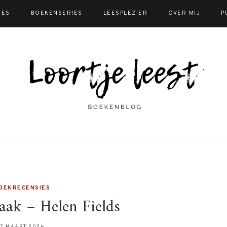
IES
BOEKENSERIES
LEESPLEZIER
OVER MIJ
P
OEKRECENSIES
aak – Helen Fields
7 MAART 2026