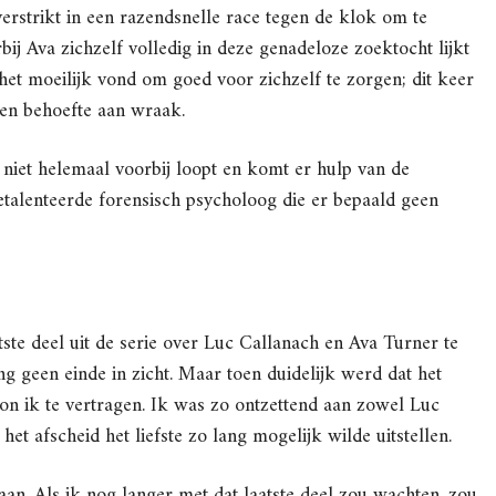
erstrikt in een razendsnelle race tegen de klok om te
j Ava zichzelf volledig in deze genadeloze zoektocht lijkt
 het moeilijk vond om goed voor zichzelf te zorgen; dit keer
l en behoefte aan wraak.
niet helemaal voorbij loopt en komt er hulp van de
alenteerde forensisch psycholoog die er bepaald geen
ste deel uit de serie over Luc Callanach en Ava Turner te
ng geen einde in zicht. Maar toen duidelijk werd dat het
egon ik te vertragen. Ik was zo ontzettend aan zowel Luc
et afscheid het liefste zo lang mogelijk wilde uitstellen.
an. Als ik nog langer met dat laatste deel zou wachten, zou