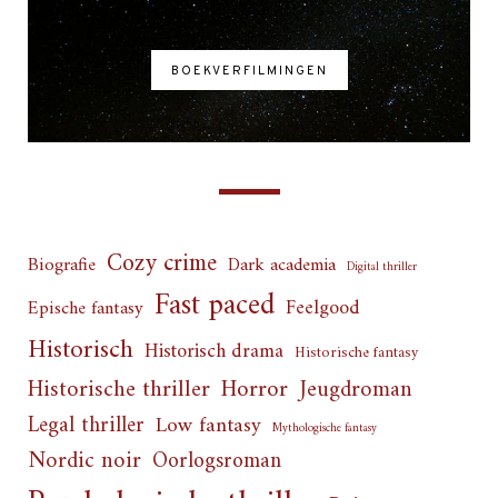
BOEKVERFILMINGEN
Cozy crime
Biografie
Dark academia
Digital thriller
Fast paced
Feelgood
Epische fantasy
Historisch
Historisch drama
Historische fantasy
Horror
Historische thriller
Jeugdroman
Legal thriller
Low fantasy
Mythologische fantasy
Nordic noir
Oorlogsroman