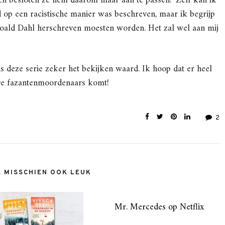
 en besloten ze hem daarom maar aan te passen? Zelf kan ik
d op een racistische manier was beschreven, maar ik begrijp
oald Dahl herschreven moesten worden. Het zal wel aan mij
s deze serie zeker het bekijken waard. Ik hoop dat er heel
 De fazantenmoordenaars komt!
2
E MISSCHIEN OOK LEUK
Mr. Mercedes op Netflix