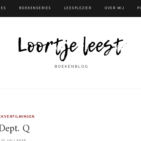
IES
BOEKENSERIES
LEESPLEZIER
OVER MIJ
P
EKVERFILMINGEN
Dept. Q
12 JULI 2025