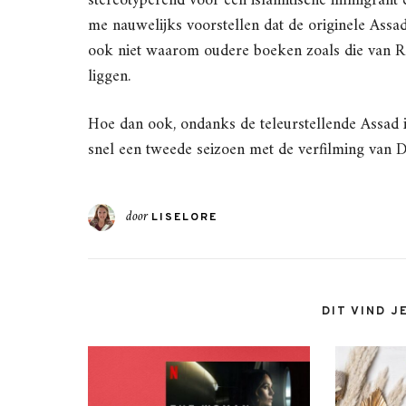
stereotyperend voor een islamitische immigrant
me nauwelijks voorstellen dat de originele Assa
ook niet waarom oudere boeken zoals die van R
liggen.
Hoe dan ook, ondanks de teleurstellende Assad i
snel een tweede seizoen met de verfilming van
door
LISELORE
DIT VIND J