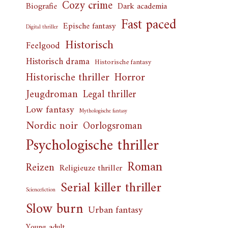
Cozy crime
Biografie
Dark academia
Fast paced
Epische fantasy
Digital thriller
Historisch
Feelgood
Historisch drama
Historische fantasy
Horror
Historische thriller
Jeugdroman
Legal thriller
Low fantasy
Mythologische fantasy
Nordic noir
Oorlogsroman
Psychologische thriller
Roman
Reizen
Religieuze thriller
Serial killer thriller
Sciencefiction
Slow burn
Urban fantasy
Young adult