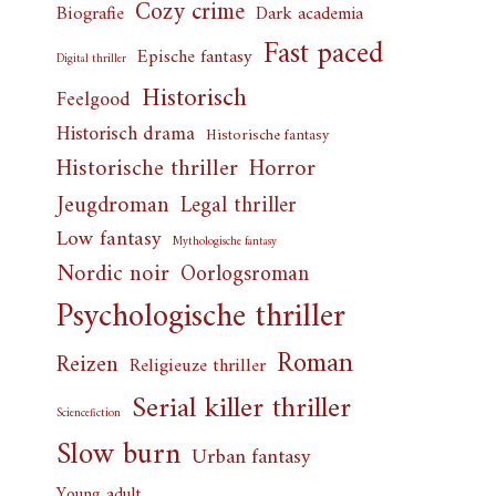
Cozy crime
Biografie
Dark academia
Fast paced
Epische fantasy
Digital thriller
Historisch
Feelgood
Historisch drama
Historische fantasy
Horror
Historische thriller
Jeugdroman
Legal thriller
Low fantasy
Mythologische fantasy
Nordic noir
Oorlogsroman
Psychologische thriller
Roman
Reizen
Religieuze thriller
Serial killer thriller
Sciencefiction
Slow burn
Urban fantasy
Young adult