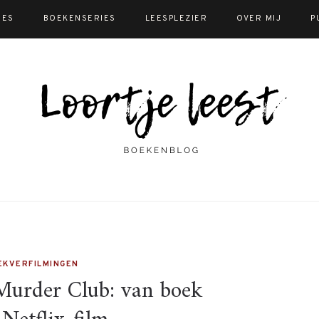
IES
BOEKENSERIES
LEESPLEZIER
OVER MIJ
P
EKVERFILMINGEN
Murder Club: van boek