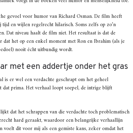
ynamiek voegt in de boeken veel humor en menselijkheid toe.
ische gevoel voor humor van Richard Osman. De film heeft
tijd en wijlen regelrecht hilarisch. Soms zelfs op zo’n
. Dat niveau haalt de film niet. Het resultaat is dat de
ar dat het op een enkel moment met Ron en Ibrahim (als je
bedoel) nooit écht uitbundig wordt.
ar met een addertje onder het gras
al is er wel een verdachte geschrapt om het geheel
 dat prima. Het verhaal loopt soepel, de intrige blijft
lijkt dat het schrappen van die verdachte toch problematisch
recht hard geraakt, waardoor een belangrijke verhaallijn
en voelt dit voor mij als een gemiste kans, zeker omdat het