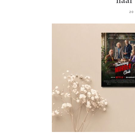
naar 
20