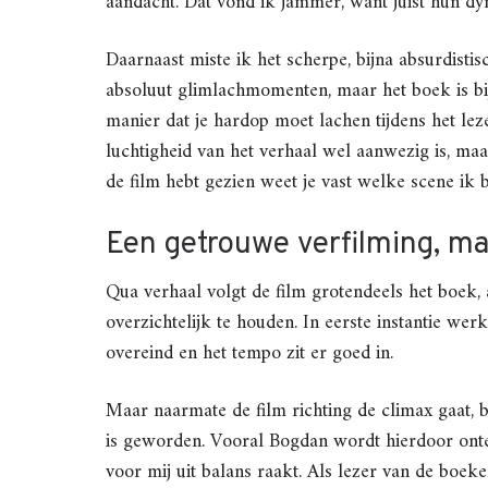
aandacht. Dat vond ik jammer, want juist hun d
Daarnaast miste ik het scherpe, bijna absurdist
absoluut glimlachmomenten, maar het boek is bij 
manier dat je hardop moet lachen tijdens het lezen
luchtigheid van het verhaal wel aanwezig is, ma
de film hebt gezien weet je vast welke scene ik 
Een getrouwe verfilming, ma
Qua verhaal volgt de film grotendeels het boek, 
overzichtelijk te houden. In eerste instantie werkt
overeind en het tempo zit er goed in.
Maar naarmate de film richting de climax gaat, b
is geworden. Vooral Bogdan wordt hierdoor onte
voor mij uit balans raakt. Als lezer van de boek