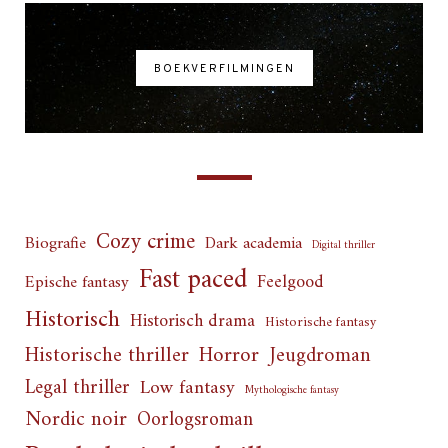
BOEKVERFILMINGEN
Cozy crime
Biografie
Dark academia
Digital thriller
Fast paced
Feelgood
Epische fantasy
Historisch
Historisch drama
Historische fantasy
Horror
Historische thriller
Jeugdroman
Legal thriller
Low fantasy
Mythologische fantasy
Nordic noir
Oorlogsroman