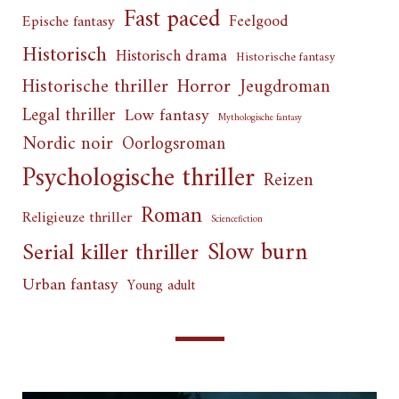
Fast paced
Feelgood
Epische fantasy
Historisch
Historisch drama
Historische fantasy
Horror
Historische thriller
Jeugdroman
Legal thriller
Low fantasy
Mythologische fantasy
Nordic noir
Oorlogsroman
Psychologische thriller
Reizen
Roman
Religieuze thriller
Sciencefiction
Slow burn
Serial killer thriller
Urban fantasy
Young adult