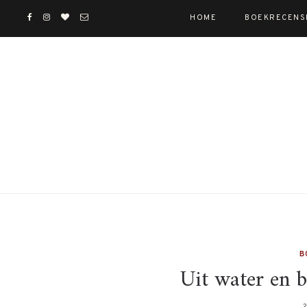
HOME
BOEKRECENS
B
Uit water en b