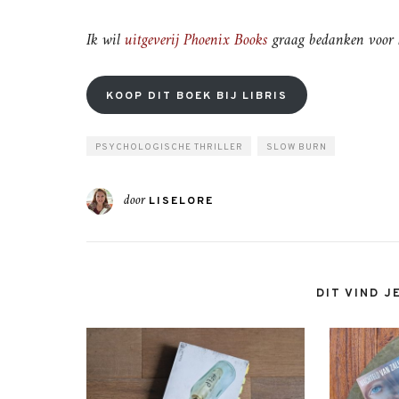
Ik wil
uitgeverij Phoenix Books
graag bedanken voor h
KOOP DIT BOEK BIJ LIBRIS
PSYCHOLOGISCHE THRILLER
SLOW BURN
door
LISELORE
DIT VIND J