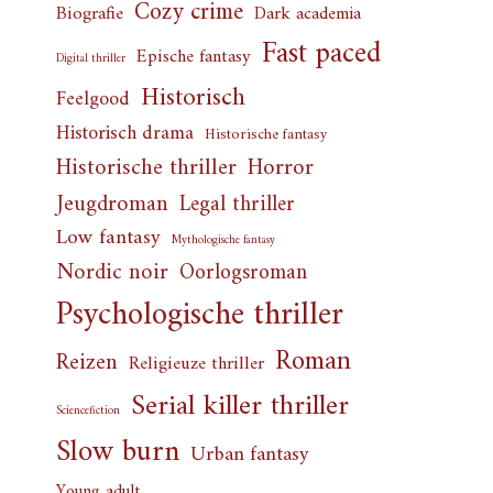
Cozy crime
Biografie
Dark academia
Fast paced
Epische fantasy
Digital thriller
Historisch
Feelgood
Historisch drama
Historische fantasy
Horror
Historische thriller
Jeugdroman
Legal thriller
Low fantasy
Mythologische fantasy
Nordic noir
Oorlogsroman
Psychologische thriller
Roman
Reizen
Religieuze thriller
Serial killer thriller
Sciencefiction
Slow burn
Urban fantasy
Young adult