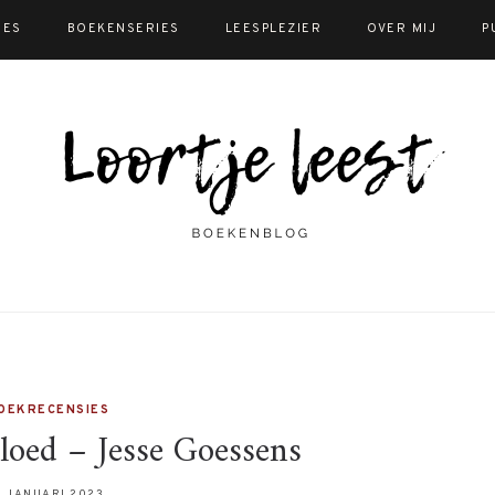
IES
BOEKENSERIES
LEESPLEZIER
OVER MIJ
P
OEKRECENSIES
loed – Jesse Goessens
2 JANUARI 2023