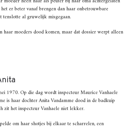
r moeder heeft haar als peuter bij haar oma achtergelaten
j het er beter vanaf brengen dan haar onbetrouwbare
 tenslotte al gruwelijk misgegaan.
van haar moeders dood komen, maar dat dossier werpt alleen
Anita
 mei 1970. Op die dag wordt inspecteur Maurice Vanhaele
me is haar dochter Anita Vandamme dood in de badkuip
h zit het inspecteur Vanhaele niet lekker.
pelde om haar shotjes bij elkaar te scharrelen, een