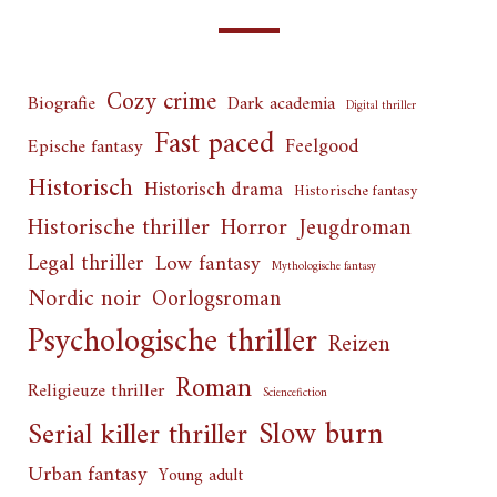
Cozy crime
Biografie
Dark academia
Digital thriller
Fast paced
Feelgood
Epische fantasy
Historisch
Historisch drama
Historische fantasy
Horror
Historische thriller
Jeugdroman
Legal thriller
Low fantasy
Mythologische fantasy
Nordic noir
Oorlogsroman
Psychologische thriller
Reizen
Roman
Religieuze thriller
Sciencefiction
Slow burn
Serial killer thriller
Urban fantasy
Young adult