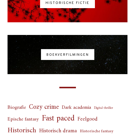
HISTORISCHE FICTIE
BOEKVERFILMINGEN
Cozy crime
Biografie
Dark academia
Digital thriller
Fast paced
Feelgood
Epische fantasy
Historisch
Historisch drama
Historische fantasy