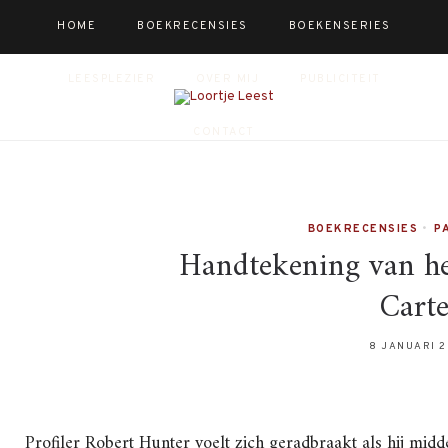
HOME
BOEKRECENSIES
BOEKENSERIES
LEESPLEZIER
OVER MIJ
PUBLICITEIT
CONTACT
BOEKRECENSIES
•
P
Handtekening van h
Carte
8 JANUARI 
Profiler Robert Hunter voelt zich geradbraakt als hij midd