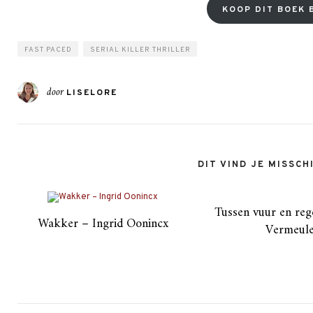
KOOP DIT BOEK B
FAST PACED
SERIAL KILLER THRILLER
door
LISELORE
DIT VIND JE MISSCH
Tussen vuur en reg
Wakker – Ingrid Oonincx
Vermeul