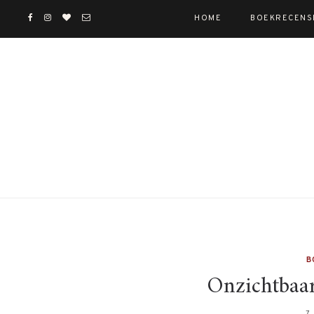
HOME
BOEKRECENS
B
Onzichtbaar
7