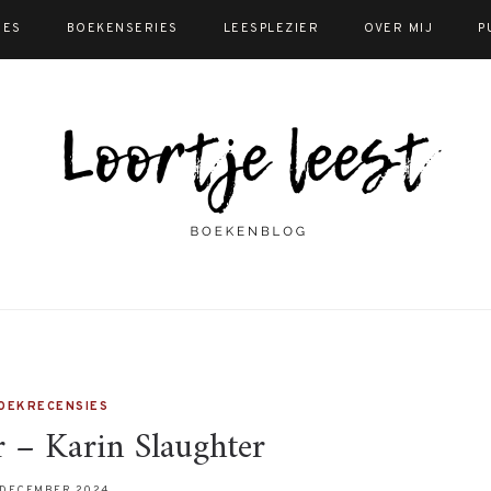
IES
BOEKENSERIES
LEESPLEZIER
OVER MIJ
P
OEKRECENSIES
 – Karin Slaughter
 DECEMBER 2024