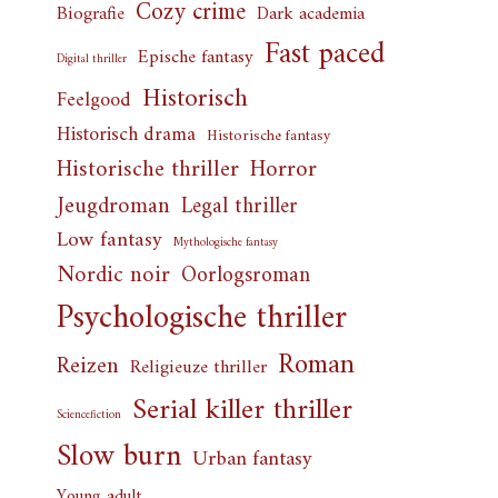
Cozy crime
Biografie
Dark academia
Fast paced
Epische fantasy
Digital thriller
Historisch
Feelgood
Historisch drama
Historische fantasy
Horror
Historische thriller
Jeugdroman
Legal thriller
Low fantasy
Mythologische fantasy
Nordic noir
Oorlogsroman
Psychologische thriller
Roman
Reizen
Religieuze thriller
Serial killer thriller
Sciencefiction
Slow burn
Urban fantasy
Young adult