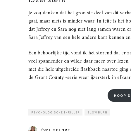
IJzersterk
Je zou denken dat het grootste deel van dit verh
gaat, maar niets is minder waar. In feite is het
dat Jeffrey en Sara nog niet lang samen waren en
Sara Jeffrey van een hele andere kant kennen en d
Een behoorlijke tijd vond ik het storend dat er z
veel spannender en wilde daar meer over lezen.
met die hele uitgebreide flashback naartoe ging 
de Grant County -serie weer ijzersterk in elkaar 
KOOP D
PSYCHOLOGISCHE THRILLER
SLOW BURN
door
LISELORE