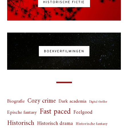
HISTORISCHE FICTIE
BOEKVERFILMINGEN
Cozy crime
Biografie
Dark academia
Digital thriller
Fast paced
Feelgood
Epische fantasy
Historisch
Historisch drama
Historische fantasy