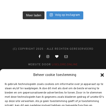
Volg op Instagram
Meer laden
(C) COPYRIGHT 2025 - ALLE RECHTEN GERESERVEERD
WEBSITE DOOR
LISELORE.ONLINE
Beheer cookie toestemming
Ik gebruik technologieën zoals cookies om informatie over je apparaat op te
slaan en/of te raadplegen. Ik doe dit met als doel om de beste ervaring te
bieden en om gepersonaliseerde advertenties te tonen. Door in te stemmen
met deze technologieën kan ik gegevens zoals bladeren gedrag of unieke ID's
op deze site verwerken. Als je geen toestemming geeft of je toestemming
intrekt, kan dit een nadelige invloed hebben op bepaalde functies en