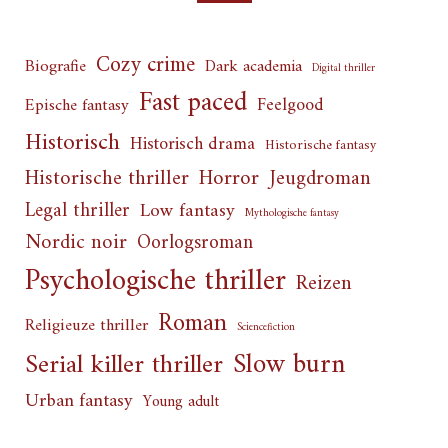
Cozy crime
Biografie
Dark academia
Digital thriller
Fast paced
Feelgood
Epische fantasy
Historisch
Historisch drama
Historische fantasy
Horror
Historische thriller
Jeugdroman
Legal thriller
Low fantasy
Mythologische fantasy
Nordic noir
Oorlogsroman
Psychologische thriller
Reizen
Roman
Religieuze thriller
Sciencefiction
Slow burn
Serial killer thriller
Urban fantasy
Young adult