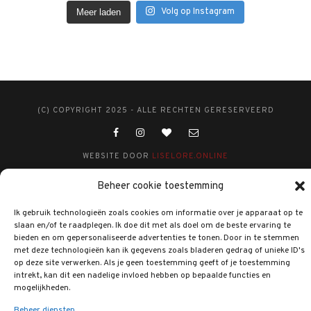
Volg op Instagram
Meer laden
(C) COPYRIGHT 2025 - ALLE RECHTEN GERESERVEERD
WEBSITE DOOR
LISELORE.ONLINE
Beheer cookie toestemming
Ik gebruik technologieën zoals cookies om informatie over je apparaat op te
slaan en/of te raadplegen. Ik doe dit met als doel om de beste ervaring te
bieden en om gepersonaliseerde advertenties te tonen. Door in te stemmen
met deze technologieën kan ik gegevens zoals bladeren gedrag of unieke ID's
op deze site verwerken. Als je geen toestemming geeft of je toestemming
intrekt, kan dit een nadelige invloed hebben op bepaalde functies en
mogelijkheden.
Beheer diensten