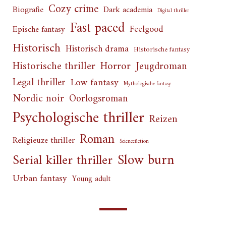
Cozy crime
Biografie
Dark academia
Digital thriller
Fast paced
Feelgood
Epische fantasy
Historisch
Historisch drama
Historische fantasy
Horror
Historische thriller
Jeugdroman
Legal thriller
Low fantasy
Mythologische fantasy
Nordic noir
Oorlogsroman
Psychologische thriller
Reizen
Roman
Religieuze thriller
Sciencefiction
Slow burn
Serial killer thriller
Urban fantasy
Young adult