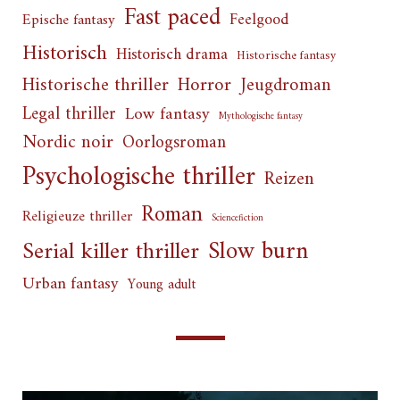
Fast paced
Feelgood
Epische fantasy
Historisch
Historisch drama
Historische fantasy
Horror
Historische thriller
Jeugdroman
Legal thriller
Low fantasy
Mythologische fantasy
Nordic noir
Oorlogsroman
Psychologische thriller
Reizen
Roman
Religieuze thriller
Sciencefiction
Slow burn
Serial killer thriller
Urban fantasy
Young adult