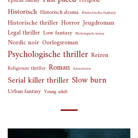
Feelgood
Epische fantasy
Historisch
Historisch drama
Historische fantasy
Horror
Historische thriller
Jeugdroman
Legal thriller
Low fantasy
Mythologische fantasy
Nordic noir
Oorlogsroman
Psychologische thriller
Reizen
Roman
Religieuze thriller
Sciencefiction
Slow burn
Serial killer thriller
Urban fantasy
Young adult