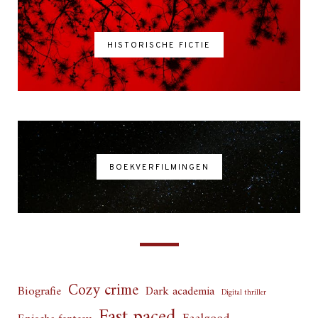
HISTORISCHE FICTIE
BOEKVERFILMINGEN
Cozy crime
Biografie
Dark academia
Digital thriller
Fast paced