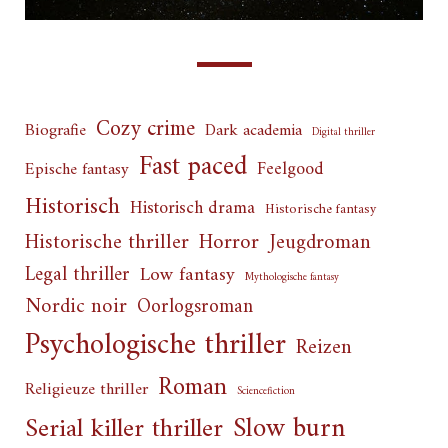
Cozy crime
Biografie
Dark academia
Digital thriller
Fast paced
Feelgood
Epische fantasy
Historisch
Historisch drama
Historische fantasy
Horror
Historische thriller
Jeugdroman
Legal thriller
Low fantasy
Mythologische fantasy
Nordic noir
Oorlogsroman
Psychologische thriller
Reizen
Roman
Religieuze thriller
Sciencefiction
Slow burn
Serial killer thriller